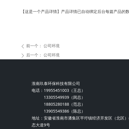
【这是一个产品详情】产品详情已自动绑定后台每篇产品的
前一个：
公司环境
ꄴ
后一个：
公司环境
ꄲ
淮南玖泰环保科技有限公司
电话：19955451003（王总）
13305549939（闵总）
18805280188（范总）
13905549386（陈总）
地址：安徽省淮南市潘集区平圩镇经济开发区（北区）
态大道9号