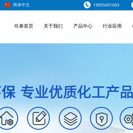
19955451003
简体中文
玖泰首页
关于我们
产品中心
行业应用