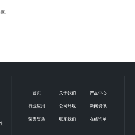
数据。
首页
关于我们
产品中心
行业应用
公司环境
新闻资讯
荣誉资质
联系我们
在线询单
生