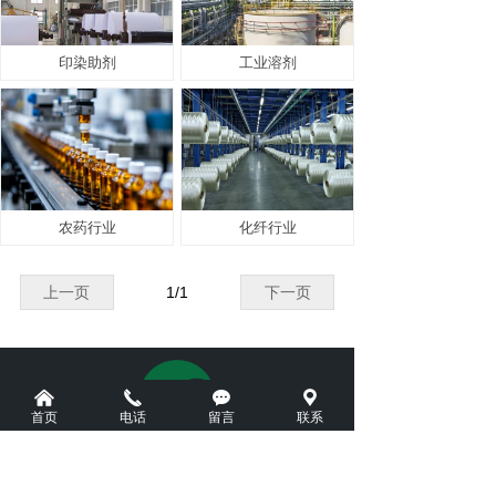
印染助剂
工业溶剂
农药行业
化纤行业
上一页
1
/
1
下一页
낀
끅
끁
끇
首页
电话
留言
联系
地址：安徽省淮南市潘集区平圩镇经济开发区（北区）生