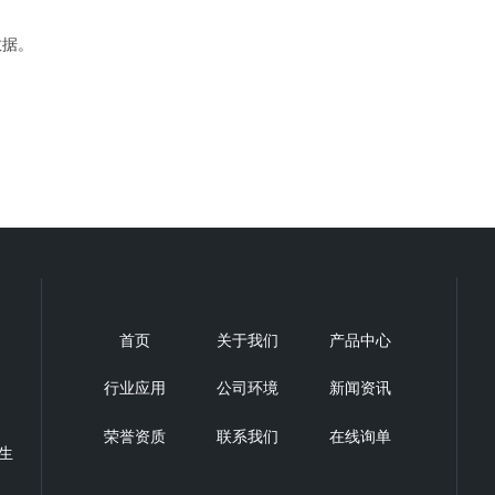
数据。
首页
关于我们
产品中心
行业应用
公司环境
新闻资讯
荣誉资质
联系我们
在线询单
生