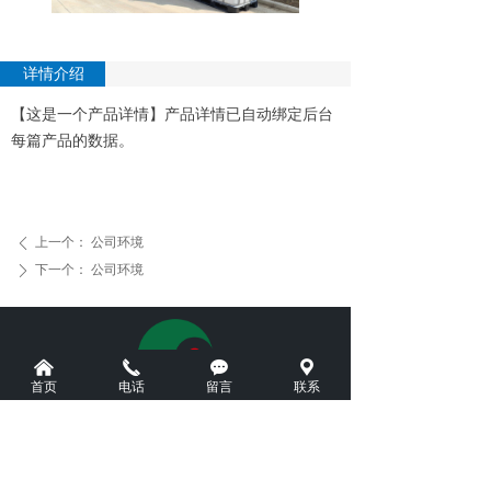
详情介绍
【这是一个产品详情】产品详情已自动绑定后台
每篇产品的数据。
上一个：
公司环境
ꄴ
下一个：
公司环境
ꄲ
낀
끅
끁
끇
首页
电话
留言
联系
地址：安徽省淮南市潘集区平圩镇经济开发区（北区）生
态大道9号
电话：19955451003（王总）