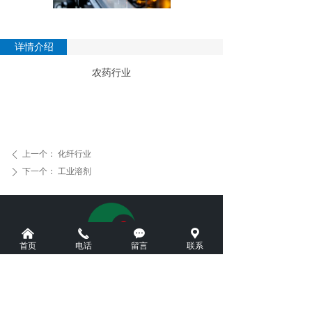
详情介绍
农药行业
上一个：
化纤行业
ꄴ
下一个：
工业溶剂
ꄲ
낀
끅
끁
끇
首页
电话
留言
联系
地址：安徽省淮南市潘集区平圩镇经济开发区（北区）生
态大道9号
电话：19955451003（王总）