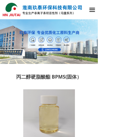
끀
丙二醇硬脂酸酯 BPMS(固体）