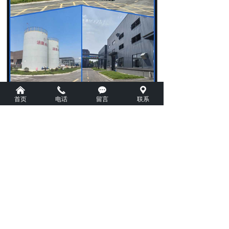
낀
끅
끁
끇
首页
电话
留言
联系